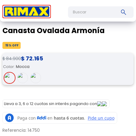
Buscar
Canasta Ovalada Armonía
15
% OFF
$
72
.
165
$
84
.
900
Color
:
Mocca
Lleva a 3, 6 o 12 cuotas sin interés pagando con
Referencia
:
14750