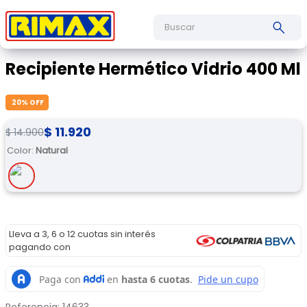
Buscar
Recipiente Hermético Vidrio 400 Ml
20
% OFF
$
11
.
920
$
14
.
900
Color
:
Natural
Lleva a 3, 6 o 12 cuotas sin interés
pagando con