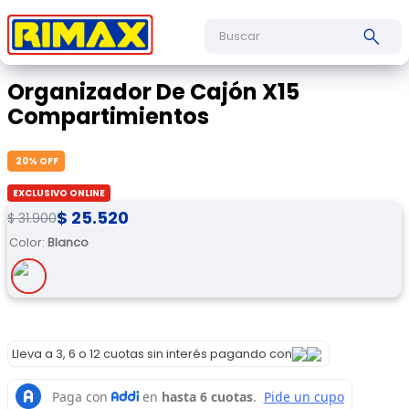
Buscar
Organizador De Cajón X15
Compartimientos
20
% OFF
EXCLUSIVO ONLINE
$
25
.
520
$
31
.
900
Color
:
Blanco
Lleva a 3, 6 o 12 cuotas sin interés pagando con