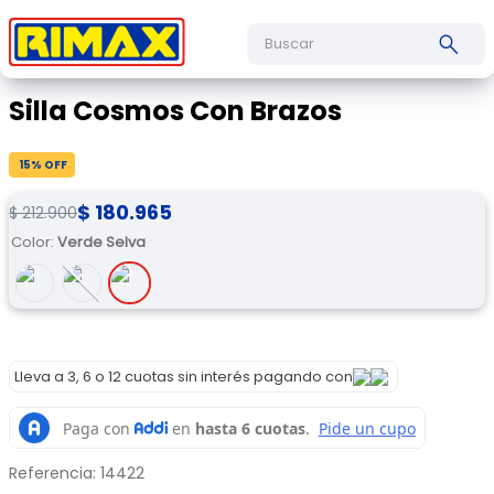
Buscar
Silla Cosmos Con Brazos
15
% OFF
$
180
.
965
$
212
.
900
Color
:
Verde Selva
Lleva a 3, 6 o 12 cuotas sin interés pagando con
Referencia
:
14422