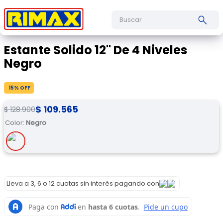
Buscar
Estante Solido 12" De 4 Niveles
Negro
15
% OFF
$
109
.
565
$
128
.
900
Color
:
Negro
Lleva a 3, 6 o 12 cuotas sin interés pagando con