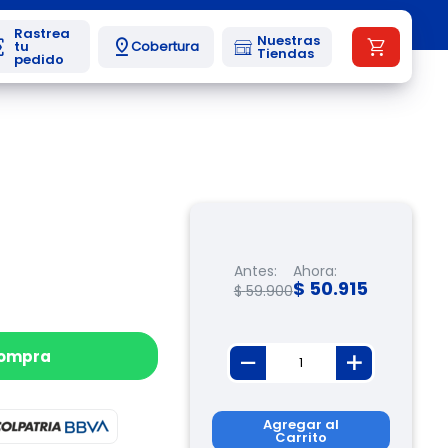
Nuestras
Cobertura
Tiendas
Antes:
Ahora:
$
50
.
915
$
59
.
900
compra
Agregar al
Carrito