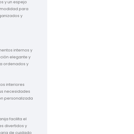
os y un espejo 
comodidad para 
ganizados y 
entos internos y 
ción elegante y 
za ordenados y 
os interiores 
us necesidades 
ón personalizada 
ija facilita el 
es divertidos y 
iaria de cuidado 